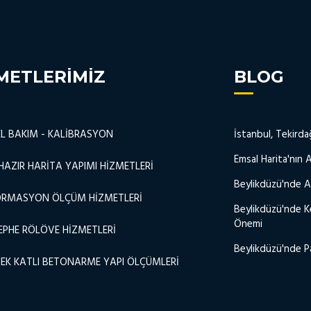
METLERIMIZ
BLOG
L BAKIM - KALİBRASYON
İstanbul, Tekirda
Emsal Harita'nın A
HAZIR HARİTA YAPIMI HİZMETLERİ
Beylikdüzü'nde Alt
ORMASYON ÖLÇÜM HİZMETLERİ
Beylikdüzü'nde K
Önemi
EPHE RÖLÖVE HİZMETLERİ
Beylikdüzü'nde P
EK KATLI BETONARME YAPI ÖLÇÜMLERİ