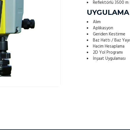
Reflektörlü 3500 m
UYGULAMA
Alım
Aplikasyon
Geriden Kestirme
Baz Hattı / Baz Yayı
Hacim Hesaplama
2D Yol Programı
İnşaat Uygulaması