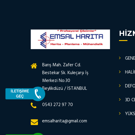
HIZ
GENE
Barış Mah. Zafer Cd.
HALİ
Bestekar Sk. Kuleçarşı İş
Merkezi No:30
DEF
Beylikdüzü / İSTANBUL
3D C
0543 272 97 70
YÜKS
emsalharita@gmail.com