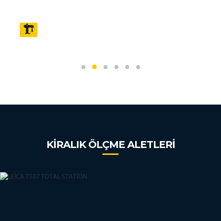
HAFRİYAT HESAPLAMALARI - PLANKOTE
KIRALIK ÖLÇME ALETLERI