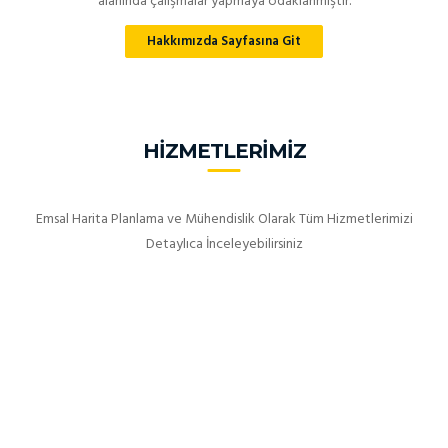
alanında çalışmalar yapmaya odaklanmıştır.
Hakkımızda Sayfasına Git
HIZMETLERIMIZ
Emsal Harita Planlama ve Mühendislik Olarak Tüm Hizmetlerimizi
Detaylıca İnceleyebilirsiniz